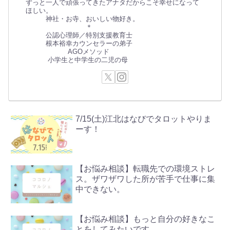
ずっと一人で頑張ってきたアナタだからこそ幸せになって
ほしい。
神社・お寺、おいしい物好き。
＊
公認心理師／特別支援教育士
根本裕幸カウンセラーの弟子
AGOメソッド
小学生と中学生の二児の母
7/15(土)江北はなびでタロットやりま
ーす！
【お悩み相談】転職先での環境ストレ
ス。ザワザワした所が苦手で仕事に集
中できない。
【お悩み相談】もっと自分の好きなこ
とをしてみたいです