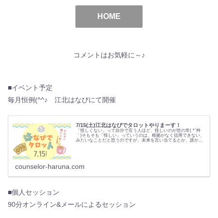
HOME
コメントはお気軽に～♪
■イベント予定
毎月恒例(^^♪ 江北はなびにて開催
7/15(土)江北はなびでタロットやりまーす！
「怪しくない」って自分で言う人ほど、怪しいのが世の常( *´艸
｀)そもそも「怪しい」っていうのは、根拠がなく信用できない、
みたいなことだと思うのですが、未来を言い当てるとか、誰かの
気持ちがわかるとか、…
counselor-haruna.com
■個人セッション
90分オンライン&メールによるセッション