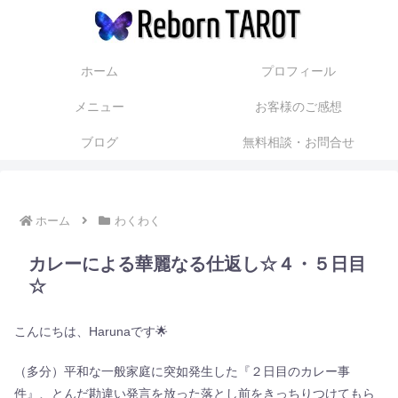
ホーム
プロフィール
メニュー
お客様のご感想
ブログ
無料相談・お問合せ
ホーム
わくわく
カレーによる華麗なる仕返し☆４・５日目
☆
こんにちは、Harunaです🌟
（多分）平和な一般家庭に突如発生した『２日目のカレー事
件』、とんだ勘違い発言を放った落とし前をきっちりつけてもら