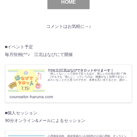
HOME
コメントはお気軽に～♪
■イベント予定
毎月恒例(^^♪ 江北はなびにて開催
7/15(土)江北はなびでタロットやりまーす！
「怪しくない」って自分で言う人ほど、怪しいのが世の常( *´艸
｀)そもそも「怪しい」っていうのは、根拠がなく信用できない、
みたいなことだと思うのですが、未来を言い当てるとか、誰かの
気持ちがわかるとか、…
counselor-haruna.com
■個人セッション
90分オンライン&メールによるセッション
心理相談16年、相談実績のべ3,000件の公認心理師。オンライン