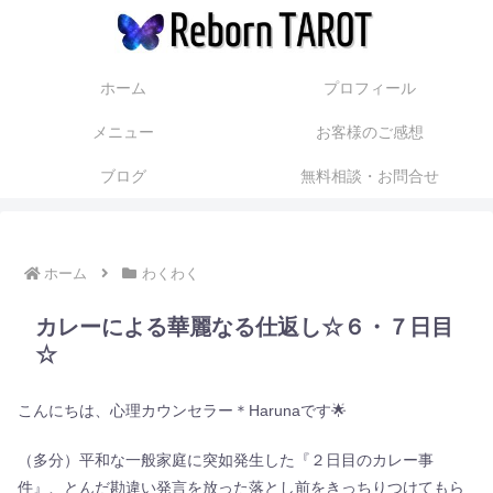
ホーム
プロフィール
メニュー
お客様のご感想
ブログ
無料相談・お問合せ
ホーム
わくわく
カレーによる華麗なる仕返し☆６・７日目
☆
こんにちは、心理カウンセラー＊Harunaです🌟
（多分）平和な一般家庭に突如発生した『２日目のカレー事
件』、とんだ勘違い発言を放った落とし前をきっちりつけてもら