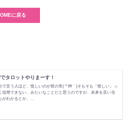
HOMEに戻る
なびでタロットやりまーす！
で言う人ほど、怪しいのが世の常( *´艸｀)そもそも「怪しい」っ
く信用できない、みたいなことだと思うのですが、未来を言い当
ちがわかるとか、…