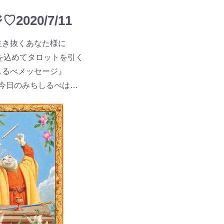
020/7/11
生き抜くあなた様に
が愛を込めてタロットを引く
しるべメッセージ』
今日のみちしるべは…