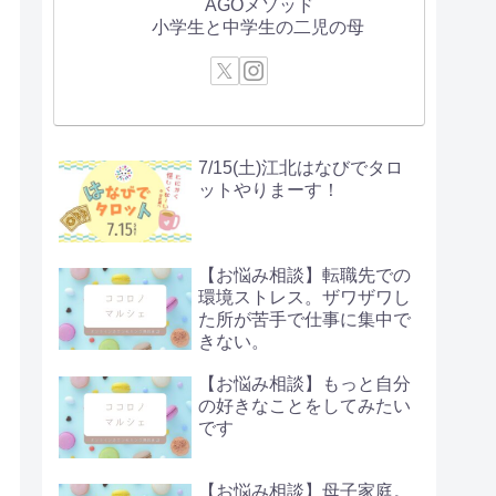
AGOメソッド
小学生と中学生の二児の母
7/15(土)江北はなびでタロ
ットやりまーす！
【お悩み相談】転職先での
環境ストレス。ザワザワし
た所が苦手で仕事に集中で
きない。
【お悩み相談】もっと自分
の好きなことをしてみたい
です
【お悩み相談】母子家庭。