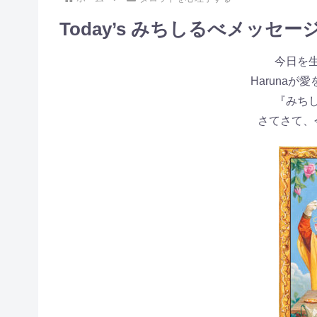
Today’s みちしるべメッセージ♡2
今日を
Haruna
『みち
さてさて、