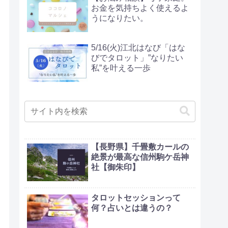
お金を気持ちよく使えるよ
うになりたい。
5/16(火)江北はなび「はな
びでタロット」”なりたい
私”を叶える一歩
【長野県】千畳敷カールの
絶景が最高な信州駒ケ岳神
社【御朱印】
タロットセッションって
何？占いとは違うの？