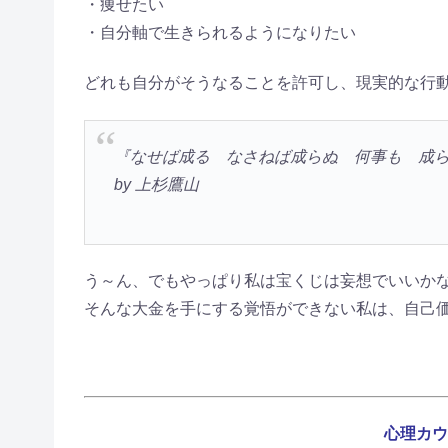
・痩せたい
・自分軸で生きられるようになりたい
どれも自分がそうなることを許可し、現実的な行
『なせば成る なさねば成らぬ 何事も 成
by 上杉鷹山
う～ん、でもやっぱり私は宝くじは妄想でいいか
そんな大金を手にする覚悟ができない私は、自己価
心理カウ