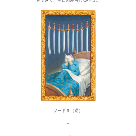
さてさて、今日のみちしるべは…
ソード９（逆）
＊