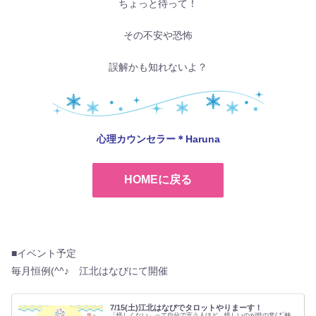
ちょっと待って！
その不安や恐怖
誤解かも知れないよ？
心理カウンセラー＊Haruna
HOMEに戻る
■イベント予定
毎月恒例(^^♪ 江北はなびにて開催
7/15(土)江北はなびでタロットやりまーす！
「怪しくない」って自分で言う人ほど、怪しいのが世の常( *´艸