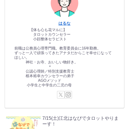
はるな
【体も心も花マルに】
タロットカウンセラー
小顔整体セラピスト
＊
前職は公務員心理専門職。教育委員会に16年勤務。
ずっと一人で頑張ってきたアナタだからこそ幸せになって
ほしい。
神社・お寺、おいしい物好き。
＊
公認心理師／特別支援教育士
根本裕幸カウンセラーの弟子
AGOメソッド
小学生と中学生の二児の母
7/15(土)江北はなびでタロットやりま
ーす！