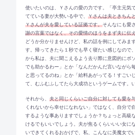
使いたいのは、Ｙさんの愛の力です。「亭主元気
てている妻が大勢いる中で、
Ｙさんは夫ときちん
Ｙさんが夫を愛している証拠です。
そんなにも愛
謝の言葉ではなく、その愛情のほうをまず夫に伝
どうか分かりませんけど、私の話を例にしてみま
す。帰ってきたら１秒でも早く寝たい感じなので
から私は、夫に聞こえるよう去り際に意図的にボ
でも助かるわー」とか「なんだかんだ言いながら
と思ってるのね」とか「給料あがってる！すごい
て、むふむふしてたら大成功というゲームです。
それから、
夫と同じくらいご自分に対しても愛を
くれないから幸せになれない」ではなく、自分で
するような事ありますでしょうか？ちょっと高級
けるでもいいでしょう。夫が焦るくらいいい女に
いできてくれるおかげで、私、こんなに美魔女で