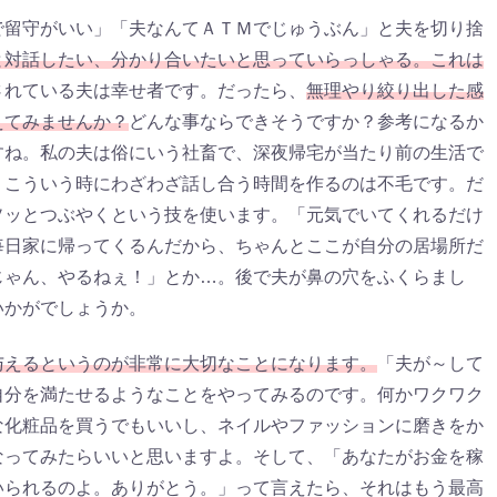
で留守がいい」「夫なんてＡＴＭでじゅうぶん」と夫を切り捨
と対話したい、分かり合いたいと思っていらっしゃる。これは
されている夫は幸せ者です。だったら、
無理やり絞り出した感
えてみませんか？
どんな事ならできそうですか？参考になるか
すね。私の夫は俗にいう社畜で、深夜帰宅が当たり前の生活で
、こういう時にわざわざ話し合う時間を作るのは不毛です。だ
ソッとつぶやくという技を使います。「元気でいてくれるだけ
毎日家に帰ってくるんだから、ちゃんとここが自分の居場所だ
じゃん、やるねぇ！」とか…。後で夫が鼻の穴をふくらまし
いかがでしょうか。
与えるというのが非常に大切なことになります。
「夫が～して
自分を満たせるようなことをやってみるのです。何かワクワク
な化粧品を買うでもいいし、ネイルやファッションに磨きをか
なってみたらいいと思いますよ。そして、「あなたがお金を稼
いられるのよ。ありがとう。」って言えたら、それはもう最高