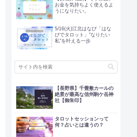
お金を気持ちよく使えるよ
うになりたい。
5/16(火)江北はなび「はな
びでタロット」”なりたい
私”を叶える一歩
【長野県】千畳敷カールの
絶景が最高な信州駒ケ岳神
社【御朱印】
タロットセッションって
何？占いとは違うの？