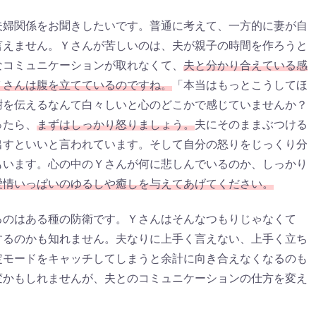
夫婦関係をお聞きしたいです。普通に考えて、一方的に妻が自
言えません。Ｙさんが苦しいのは、夫が親子の時間を作ろうと
なコミュニケーションが取れなくて、
夫と分かり合えている感
Ｙさんは腹を立てているのですね。
「本当はもっとこうしてほ
謝を伝えるなんて白々しいと心のどこかで感じていませんか？
ったら、
まずはしっかり怒りましょう。
夫にそのままぶつける
出すといいと言われています。そして自分の怒りをじっくり分
もいます。心の中のＹさんが何に悲しんでいるのか、しっかり
愛情いっぱいのゆるしや癒しを与えてあげてください。
るのはある種の防衛です。Ｙさんはそんなつもりじゃなくて
するのかも知れません。夫なりに上手く言えない、上手く立ち
定モードをキャッチしてしまうと余計に向き合えなくなるのも
変かもしれませんが、夫とのコミュニケーションの仕方を変え