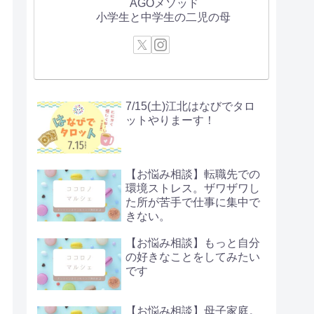
AGOメソッド
小学生と中学生の二児の母
7/15(土)江北はなびでタロ
ットやりまーす！
【お悩み相談】転職先での
環境ストレス。ザワザワし
た所が苦手で仕事に集中で
きない。
【お悩み相談】もっと自分
の好きなことをしてみたい
です
【お悩み相談】母子家庭。