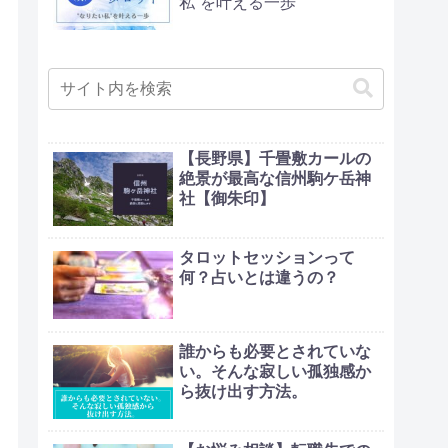
私”を叶える一歩
【長野県】千畳敷カールの
絶景が最高な信州駒ケ岳神
社【御朱印】
タロットセッションって
何？占いとは違うの？
誰からも必要とされていな
い。そんな寂しい孤独感か
ら抜け出す方法。