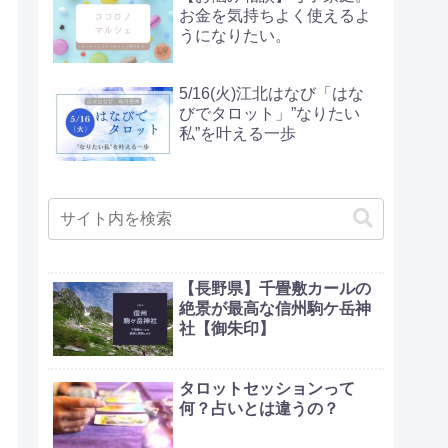
お金を気持ちよく使えるよ
うになりたい。
5/16(火)江北はなび「はな
びでタロット」”なりたい
私”を叶える一歩
【長野県】千畳敷カールの
絶景が最高な信州駒ケ岳神
社【御朱印】
タロットセッションって
何？占いとは違うの？