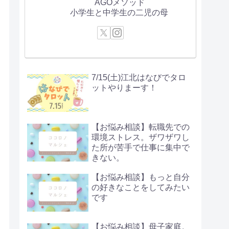
AGOメソッド
小学生と中学生の二児の母
7/15(土)江北はなびでタロ
ットやりまーす！
【お悩み相談】転職先での
環境ストレス。ザワザワし
た所が苦手で仕事に集中で
きない。
【お悩み相談】もっと自分
の好きなことをしてみたい
です
【お悩み相談】母子家庭。