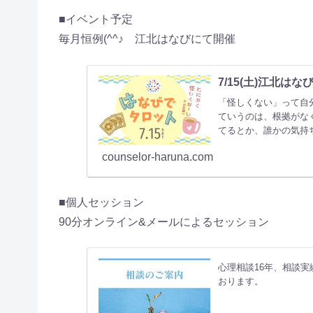
■イベント予定
毎月恒例(^^♪ 江北はなびにて開催
7/15(土)江北は
「怪しくない」って自分
ていうのは、根拠がな
てるとか、誰かの気持
counselor-haruna.com
■個人セッション
90分オンライン&メールによるセッション
心理相談16年、相談実
おります。