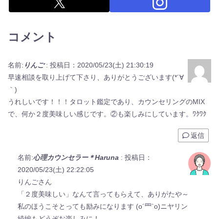
コメント
名前:
りんご
:
投稿日：2020/05/23(土) 21:30:19
早速相談を取り上げて下さり、ありがとうございます(*´∀
｀)
うれしいです！！！タロット鑑定であり、カウンセリングのMIX
で、何か２度美味しい感じです。②も楽しみにしています。ﾜｸﾜｸ
返信
名前:
心理カウンセラー＊Haruna
:
投稿日：
2020/05/23(土) 22:22:05
りんごさん
「２度美味しい」なんて言ってもらえて、ありがたや～
私のほうこそとっても励みになります (o´罒`o)ニヤリン
続編もどうぞお楽しみに！