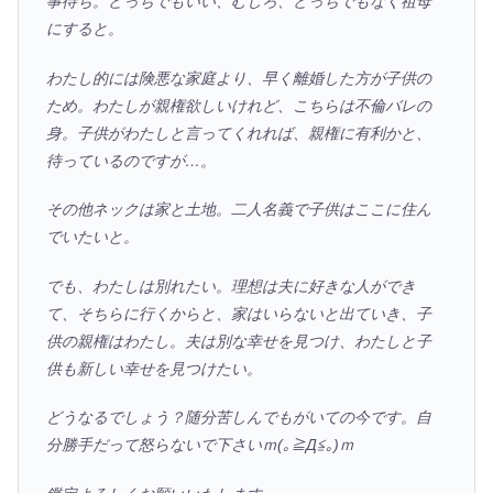
事待ち。
どっちでもいい、むしろ、どっちでもなく祖母
にすると。
わたし的には険悪な家庭より、早く離婚した方が子供の
ため。わたしが親権欲しいけれど、こちらは不倫バレの
身。子供がわたしと言ってくれれば、親権に有利かと、
待っているのですが…。
その他ネックは家と土地。二人名義で子供はここに住ん
でいたいと。
でも、わたしは別れたい。
理想は夫に好きな人ができ
て、そちらに行くからと、家はいらないと出ていき、子
供の親権はわたし。夫は別な幸せを見つけ、わたしと子
供も新しい幸せを見つけたい。
どうなるでしょう？随分苦しんでもがいての今です。自
分勝手だって怒らないで下さいｍ(｡≧Д≦｡)ｍ