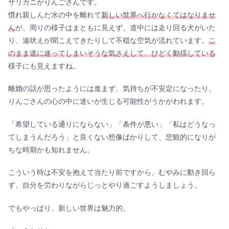
ザリガニがりんごさんです。
慣れ親しんだ水の中を離れて
新しい世界へ行かなくてはなりませ
ん
が、周りの様子はまともに見えず、道中には走り回る犬がいた
り、遠吠えが聞こえてきたりして不穏な空気が流れています。
こ
のまま道に迷ってしまいそうな気さえして、ひどく動揺している
様子にも見えますね。
離婚の話が思ったようには進まず、気持ちが不安定になったり、
りんごさんの心の中に迷いが生じる可能性がうかがわれます。
「希望している通りにならない」「条件が悪い」「私はどうなっ
てしまうんだろう」と良くない想像ばかりして、悲観的になりが
ちな時期かも知れません。
こういう時は不安を抱えて当たり前ですから、むやみに動き回ら
ず、自分を労わりながらじっとやり過ごすようしましょう。
でもやっぱり、新しい世界は魅力的。