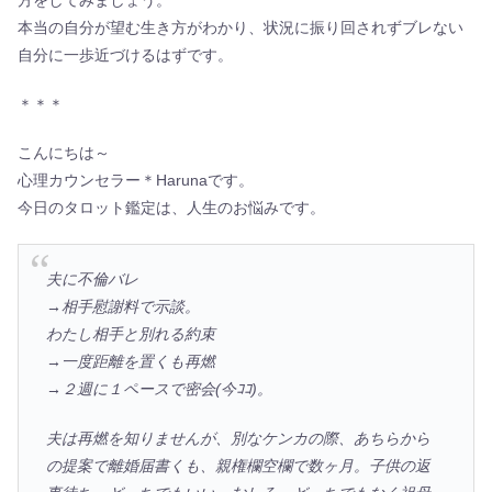
方をしてみましょう。
本当の自分が望む生き方がわかり、状況に振り回されずブレない
自分に一歩近づけるはずです。
＊＊＊
こんにちは～
心理カウンセラー＊Harunaです。
今日のタロット鑑定は、人生のお悩みです。
夫に不倫バレ
→相手慰謝料で示談。
わたし相手と別れる約束
→一度距離を置くも再燃
→２週に１ペースで密会(今ｺｺ)。
夫は再燃を知りませんが、別なケンカの際、あちらから
の提案で離婚届書くも、親権欄空欄で数ヶ月。子供の返