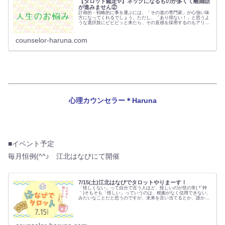
【タロット鑑定✨】ネックになるものが多くて離婚話
が進みません②
計画的・戦略的に事を運ぶには、「その道の専門家」が心強い味
方になってくれるでしょう。ただし、「あり得ない！」と思うよ
うな選択肢にビビビッと来たら、その直感を採用するのもアリで
すよ。その時に大切なのは、...
counselor-haruna.com
心理カウンセラー＊Haruna
■イベント予定
毎月恒例(^^♪ 江北はなびにて開催
7/15(土)江北はなびでタロットやりまーす！
「怪しくない」って自分で言う人ほど、怪しいのが世の常( *´艸
｀)そもそも「怪しい」っていうのは、根拠がなく信用できない、
みたいなことだと思うのですが、未来を言い当てるとか、誰かの
気持ちがわかるとか、…