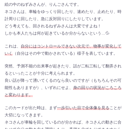
絵の中のねずみさんが、りんごさんです。
ネコさんは、車輪をゆっくり回したり、速めたり、止めたり、時
計周りに回したり、急に反対回りにしたりしています。
どう考えても、回されるねずみさんは大変ですよね！
しかも本人たちは何が起きているか分からないという…💦
これは、
自分にはコントロールできない次元で、物事が変化して
いく
（自分はその中で動かされている）様子を表しています。
突然、予測不能の出来事が起きたり、話が二転三転して翻弄され
るといったことが十分に考えられます。
良い話が降って湧いてくるのなら良いのですが（もちろんその可
能性もありますが）、いずれにせよ、
身の回りの状況がころころ
と変わります。
このカードが出た時は、まず
一歩引いた目で全体像を見る
ことが
大切になってきます。
ネコさんが車輪を回しているのが分かれば、ネコさんの動きに合