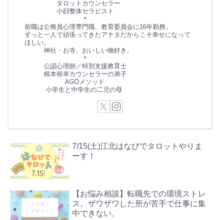
タロットカウンセラー
小顔整体セラピスト
＊
前職は公務員心理専門職。教育委員会に16年勤務。
ずっと一人で頑張ってきたアナタだからこそ幸せになって
ほしい。
神社・お寺、おいしい物好き。
＊
公認心理師／特別支援教育士
根本裕幸カウンセラーの弟子
AGOメソッド
小学生と中学生の二児の母
7/15(土)江北はなびでタロットやりま
ーす！
【お悩み相談】転職先での環境ストレ
ス。ザワザワした所が苦手で仕事に集
中できない。