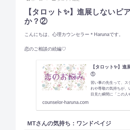
【タロット✨】進展しないピ
か？②
こんにちは、心理カウンセラー＊Harunaです。
恋のご相談の続編♡
【タロット✨】進
①
習い事の先生って、ス
れや尊敬の気持ちが、
目見た瞬間に「この人
counselor-haruna.com
MTさんの気持ち：ワンドペイジ