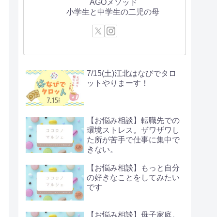
AGOメソッド
小学生と中学生の二児の母
7/15(土)江北はなびでタロ
ットやりまーす！
【お悩み相談】転職先での
環境ストレス。ザワザワし
た所が苦手で仕事に集中で
きない。
【お悩み相談】もっと自分
の好きなことをしてみたい
です
【お悩み相談】母子家庭。