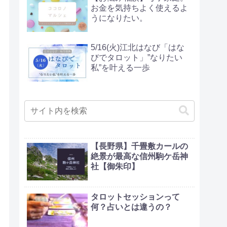
お金を気持ちよく使えるよ
うになりたい。
5/16(火)江北はなび「はな
びでタロット」”なりたい
私”を叶える一歩
【長野県】千畳敷カールの
絶景が最高な信州駒ケ岳神
社【御朱印】
タロットセッションって
何？占いとは違うの？