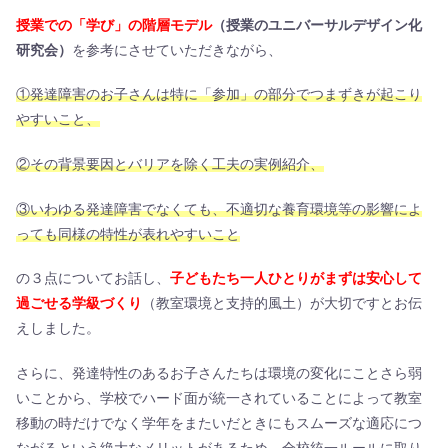
授業での「学び」の階層モデル
（授業のユニバーサルデザイン化
研究会）
を参考にさせていただきながら、
①発達障害のお子さんは特に「参加」の部分でつまずきが起こり
やすいこと、
②その背景要因とバリアを除く工夫の実例紹介、
③いわゆる発達障害でなくても、不適切な養育環境等の影響によ
っても同様の特性が表れやすいこと
の３点についてお話し、
子どもたち一人ひとりがまずは安心して
過ごせる学級づくり
（教室環境と支持的風土）が大切ですとお伝
えしました。
さらに、発達特性のあるお子さんたちは環境の変化にことさら弱
いことから、学校でハード面が統一されていることによって教室
移動の時だけでなく学年をまたいだときにもスムーズな適応につ
ながるという絶大なメリットがあるため、全校統一ルールに取り