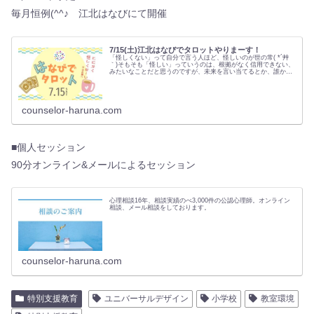
毎月恒例(^^♪ 江北はなびにて開催
7/15(土)江北はなびでタロットやりまーす！
「怪しくない」って自分で言う人ほど、怪しいのが世の常( *´艸
｀)そもそも「怪しい」っていうのは、根拠がなく信用できない、
みたいなことだと思うのですが、未来を言い当てるとか、誰かの
気持ちがわかるとか、…
counselor-haruna.com
■個人セッション
90分オンライン&メールによるセッション
心理相談16年、相談実績のべ3,000件の公認心理師。オンライン
相談、メール相談をしております。
counselor-haruna.com
特別支援教育
ユニバーサルデザイン
小学校
教室環境